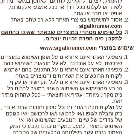
להעתיק, לצלם, להקליט, לתרגם, לאחסן במאגר מידע,
לשדר או לקלוט בכל דרך או בכל אמצעי אלקטרוני,
אופטי או מכני או אחר.
אסור להשתמש במוצרי האתר ללא רכישתם באתר
.
sigalkrumer.com
כל שימוש מסחרי במוצרים שבאתר שאינו בהתאם
לתקנון הינו הפרת זכויות יוצרים.
שימוש במוצרי
www.sigalkrumer.com
מפעילי האתר אינם אחראים על אופן השימוש במוצרים
שרכשת, לא על אובדנם ולא על תוצאות השימוש בהם.
מפעילי האתר אינם אחראים על התכנים בהם ישתמשו
לקוחות הרוכשים את השירותים והמוצרים באתר.
מפעילי האתר אינם אחראים לכל נזק ישיר או עקיף
הנובע מהשימוש או השימוש השגוי במוצר לרבות כל
נזק מקרי, מיוחד, עקיף או תוצאתי – ככל שהחוק מתיר
זאת.
על הלקוח חלה האחריות וכל סיכון וחובות עבור אובדן,
נזק וחבלה לגופו ו/או לרכושו ו/או לרכושם ו/או לגופם
של צדדים שלישיים, הנובעים מהשימוש ו/או אי
השימוש במוצר, למעט במקרים בהם נקבע כי הנזק
האמור נגרם עקב רשלנותה הבלעדית של החברה.