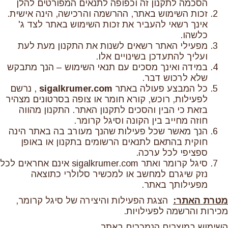
הסכמה לתקנון זה וכפופה לתנאים המפורטים להלן
זכות השימוש באתר, ההרשמה והרכישה, הינה אישית.
אינך רשאי להעביר את זכות השימוש באתר לצד ג'
כלשהו.
מפעילי האתר רשאים לשנות את התקנון מעת לעת
ועליך להתעדכן בשינויים אלו.
במידה ואינך מסכים עם תנאי השימוש – הנך מתבקש
שלא לרכוש דבר.
כל המבצע פעולה באתר
sigalkrumer.com
, נרשם
לפעילות, רוכש, קורא חומר או צופה בסרטונים מצהיר
בזאת כי הבין והסכים לתקנון האתר. התקנון מהווה
חוזה מחייב בין הקונה וסיגל קרומר.
הנך מאשר שכל פעילות שהנך מעורב בה באתר הינה
חוקית בהתאם לתנאים הרשומים בתקנון או באופן
ספציפי לכל ערכה.
סיגל קרומר ואתר sigalkrumer.com אינם אחראים לכל
נזק שיגרם למחשב או למכשיר סלולרי כתוצאה
מפעילותך באתר.
מטרת האתר:
הצגת הפעילות והיצירה של סיגל קרומר,
מכירות והרשמה לפעילויות.
השימוש במוצרים הנמכרים באתר