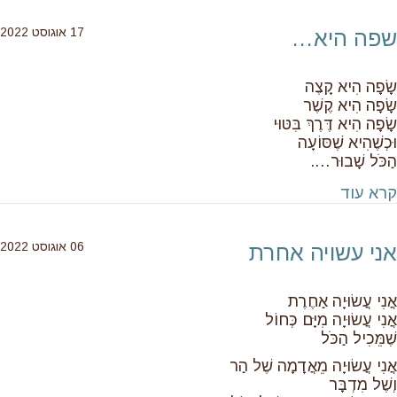
17 אוגוסט 2022
שפה היא…
שָׂפָה הִיא קָצֶה
שָׂפָה הִיא קֶשֶׁר
שָׂפָה הִיא דֶּרֶךְ בִּטּוּי
וּכְשֶׁהִיא שֶׁסּוֹעָה
הַכֹּל שָׁבוּר….
about שפה היא…
קרא עוד
06 אוגוסט 2022
אני עשויה אחרת
אֲנִי עֲשׂוּיָה אַחֶרֶת
אֲנִי עֲשׂוּיָה מִיָּם כְּחוֹל
שֶׁמֵּכִיל הַכֹּל
אֲנִי עֲשׂוּיָה מֵאֲדָמָה שֶׁל הַר
וְשֶׁל מִדְבָּר