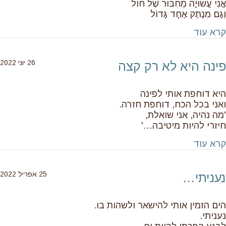
אֲנִי עֲשׂוּיָה מֵחִבּוּר שֶׁל חוֹל
וְגַם מִנֶתֶּק אֶחָד גָּדוֹל
about אני עשויה אחרת
קרא עוד
26 יוני 2022
פינה היא לא רק קצה
היא דוחפת אותי לפינה
ואני בכל הכח, דוחפת חזרה.
'מה נהיה, אני שואלת,
חיזרי להיות מיטיבה…'
about פינה היא לא רק קצה
קרא עוד
25 אפריל 2022
נעניתי…
הים הזמין אותי להישאר ולשהות בו.
נעניתי.