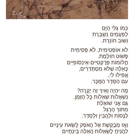
כְּמוֹ גַּלִּי הַיָּם
לַפְּעָמִים נִשְׁבֶּרֶת
וְשׁוּב חוֹזֶרֶת.
לֹא אוֹפְּטִימִית, לֹא פֶּסִימִית
פָּשׁוּט חוֹלֶמֶת.
חֲלוֹמוֹת פְּרַקְטִיִּים-אֵינְסוֹפִיִּים
כָּאֵלֶּה שֶׁלֹּא מִסְתַּדְּרִים,
אֲפִילּוּ לִי,
עִם הַסֵּדֶר הַמֻּכָּר.
מָה יִהְיֶה וְאֵיךְ זֶה יְקָרָה?
נִשְׁאָלוֹת שְׁאֵלוֹת כָּל הַזְּמַן.
גַּם אֲנִי שׁוֹאֶלֶת
מִתּוֹךְ הָרֶגֶל
לַנָּסוֹת וּלְהָבִין וּלְסֵדֶר.
וְאָז מְבַקֶּשֶׁת אֶל הָאֹפֶק לָשֵׂאת עֵינַיִים
לְהָנִיחַ לַשְּׁאֵלוֹת הָאֵלֶּה בֵּינְתַיִים