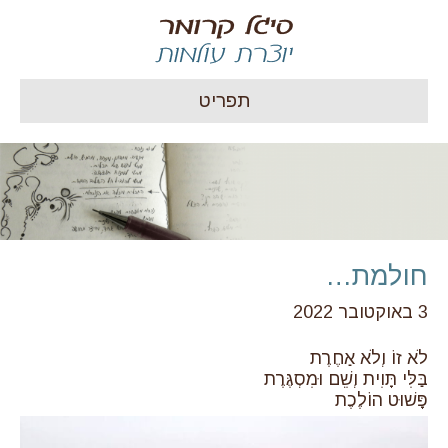
תפריט
חולמת…
3 באוקטובר 2022
לֹא זוֹ וְלֹא אַחֶרֶת
בַּלִּי תָּוִית וְשֵׁם וּמִסְגֶּרֶת
פָּשׁוּט הוֹלֶכֶת