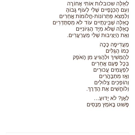
לְאֵלֶּה שכובלות אוֹתִי אָחוֹרָה
וְעִם הַכְּנָפַיִים שֶׁלִּי לְעוֹף גָּבוֹהַּ
וְלִמְצֹא פִּתְרוֹנוֹת-חֲלוֹמוֹת אֲחֵרִים
כָּאֵלֶּה שֶׁבֵּינְתַיִים עוֹד לֹא מִסְתַּדְּרִים
כָּאֵלֶּה שֶׁלֹּא מִיָּד הֶגְיוֹנִיִּים
וְאֶת הַיַּצִּיבוּת שֶׁלִּי מְעַרְעֲרִים.
מַעֲדִיפָה כָּכָה
כְּמוֹ הַגַּלִּים
לְהַמְשִׁיךְ וּלְהַגִּיעַ מִן הָאֹפֶק
בְּכָל פַּעַם אֲחֵרִים
לִפְעָמִים עֲכוּרִים
וְאָז מִתְבַּהֲרִים
וְהוֹפְכִים צְלוּלִים
וְלוֹחֲשִׁים אֶת הַדֶּרֶךְ.
לְאָן? לֹא יָדוּעַ…
פָּשׁוּט בָּאֹמֶץ מְנַסִּים